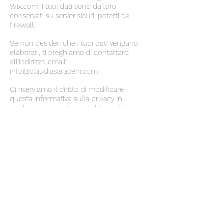
Wix.com. I tuoi dati sono da loro
conservati su server sicuri, potetti da
firewall.
Se non desideri che i tuoi dati vengano
elaborati, ti preghiamo di contattarci
all'indirizzo email:
info@claudiasaraceni.com
Ci riserviamo il diritto di modificare
questa informativa sulla privacy in
qualsiasi momento, quindi ti preghiamo
di controllarla frequentemente.
Cambiamenti e chiarimenti entreranno in
vigore immediatamente dopo la loro
pubblicazione sul sito web. Se
apportiamo modifiche sostanziali a
questa informativa, ti notificheremo che
è stata aggiornata, in modo che tu sappia
quali informazioni raccogliamo, come le
usiamo e in quali circostanze le usiamo
e/o divulghiamo.